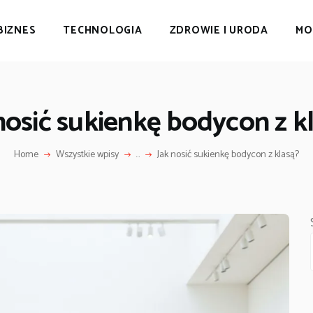
BIZNES
TECHNOLOGIA
ZDROWIE I URODA
MO
nosić sukienkę bodycon z k
Home
Wszystkie wpisy
...
Jak nosić sukienkę bodycon z klasą?