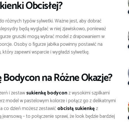
kienki Obcisłej
?
do różnych typów sylwetki. Ważne jest, aby dobrać
 klepsydry będą wyglądać w niej zjawiskowo, ponieważ
 figurze gruszki mogą wybrać model z drapowaniem w
porcje. Osoby o figurze jabłka powinny postawić na
 który zapewni wsparcie i wygładzi sylwetkę.
ę Bodycon
na Różne Okazje?
zerń i zestaw
sukienkę bodycon
z wysokimi szpilkami
ierz model w pastelowym kolorze i połącz go z delikatnymi
Na co dzień możesz zestawić
obcisłą sukienkę
z
 jeansową – to połączenie sprawi, że look będzie bardziej