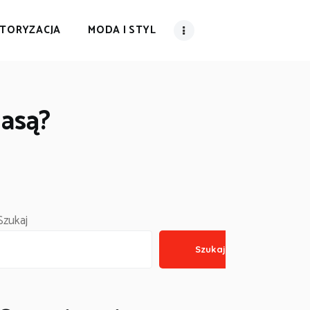
TORYZACJA
MODA I STYL
lasą?
Szukaj
Szukaj