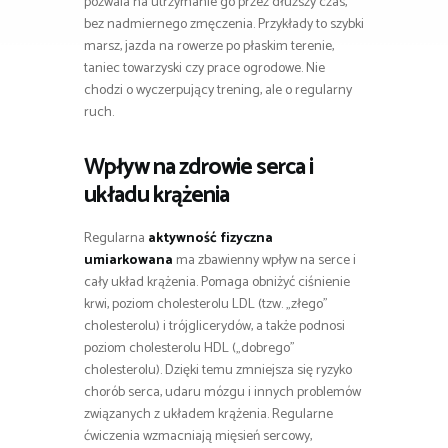
pozwala na utrzymanie go przez dłuższy czas,
bez nadmiernego zmęczenia. Przykłady to szybki
marsz, jazda na rowerze po płaskim terenie,
taniec towarzyski czy prace ogrodowe. Nie
chodzi o wyczerpujący trening, ale o regularny
ruch.
Wpływ na zdrowie serca i
układu krążenia
Regularna
aktywność fizyczna
umiarkowana
ma zbawienny wpływ na serce i
cały układ krążenia. Pomaga obniżyć ciśnienie
krwi, poziom cholesterolu LDL (tzw. „złego”
cholesterolu) i trójglicerydów, a także podnosi
poziom cholesterolu HDL („dobrego”
cholesterolu). Dzięki temu zmniejsza się ryzyko
chorób serca, udaru mózgu i innych problemów
związanych z układem krążenia. Regularne
ćwiczenia wzmacniają mięsień sercowy,