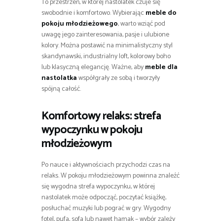
To przestrzeń, w której nastolatek czuje się
swobodnie i komfortowo. Wybierając
meble do
pokoju młodzieżowego
, warto wziąć pod
uwagę jego zainteresowania, pasje i ulubione
kolory. Można postawić na minimalistyczny styl
skandynawski, industrialny loft, kolorowy boho
lub klasyczną elegancję. Ważne, aby
meble dla
nastolatka
współgrały ze sobą i tworzyły
spójną całość.
Komfortowy relaks: strefa
wypoczynku w pokoju
młodzieżowym
Po nauce i aktywnościach przychodzi czas na
relaks. W pokoju młodzieżowym powinna znaleźć
się wygodna strefa wypoczynku, w której
nastolatek może odpocząć, poczytać książkę,
posłuchać muzyki lub pograć w gry. Wygodny
fotel, pufa, sofa lub nawet hamak – wybór zależy