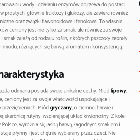
odparowaniu wody i działaniu enzymów dojrzewa do postaci,
 prostych, głównie fruktozy i glukozy, ale zawiera również
niczne oraz związki flawonoidowe i fenolowe. To właśnie
w ceniony jest nie tylko za smak, ale również za swoje
i smak zależą od rodzaju roślin, z których pszczoły zebrały
n miodu, różniących się barwą, aromatem i konsystencją.
harakterystyka
każda odmiana posiada swoje unikalne cechy. Miód
lipowy
,
 ceniony jest za swoje właściwości uspokajające i
y przeziębieniach. Miód
gryczany
, o ciemnej barwie i
 skarbnicą rutyny, wspierającej układ krwionośny. Z kolei
 w Polsce, wyróżnia się jasną barwą, łagodnym smakiem i
aje płynny i jest chętnie wybierany przez dzieci. Nie