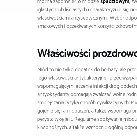
można zapomnieć o miodzie
spadziowym
, z
iglastych lub liściastych i charakteryzuje si
właściwościami antyseptycznymi. Wybór odpow
smakowych i oczekiwanych korzyści zdrowotn
Właściwości prozdrow
Miód to nie tylko dodatek do herbaty, ale prz
Jego właściwości antybakteryjne i przeciwzapa
wspomagającym leczenie infekcji dróg oddecho
antyoksydanty pomagają zwalczać wolne rodniki
zmniejszania ryzyka chorób cywilizacyjnych. Mi
gojenie się ran i oparzeń, a także wspomaga p
perystaltykę jelit. Regularne spożywanie mio
krwionośnych, a także wzmocnić ogólną odpo