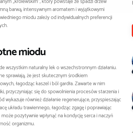
wanym „królewskim”, który powstaje ze spadzi drzew
ę ciemną barwą, intensywnym aromatem i wyjątkowymi
iedniego miodu zależy od indywidualnych preferencji
ych.
otne miodu
ede wszystkim naturalny lek o wszechstronnym działaniu.
lne sprawiają, że jest skutecznym środkiem
wych, łagodząc kaszel i ból gardła. Zawarte w nim
, przyczyniając się do spowolnienia procesów starzenia i
ód wykazuje również działanie regenerujące, przyspieszając
racę układu trawiennego, łagodząc zgagę i poprawiając
du może pozytywnie wpłynąć na kondycję serca i naczyń
rność organizmu.