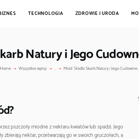
BIZNES
TECHNOLOGIA
ZDROWIE I URODA
MO
Skarb Natury i Jego Cudow
Home
Wszystkie wpisy
...
Miód: Słodki Skarb Natury i Jego Cudowne...
ód?
rzez pszczoły miodne z nektaru kwiatów lub spadzi. Jego
y zbierają nektar, przetwarzają go w swoich gruczołach, a