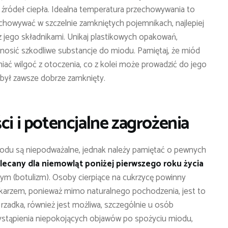
 źródeł ciepła. Idealna temperatura przechowywania to
echowywać w szczelnie zamkniętych pojemnikach, najlepiej
 z jego składnikami. Unikaj plastikowych opakowań,
zenosić szkodliwe substancje do miodu. Pamiętaj, że miód
niać wilgoć z otoczenia, co z kolei może prowadzić do jego
 był zawsze dobrze zamknięty.
ci i potencjalne zagrożenia
odu są niepodważalne, jednak należy pamiętać o pewnych
alecany dla niemowląt poniżej pierwszego roku życia
nym (botulizm). Osoby cierpiące na cukrzycę powinny
ekarzem, ponieważ mimo naturalnego pochodzenia, jest to
 rzadka, również jest możliwa, szczególnie u osób
ystąpienia niepokojących objawów po spożyciu miodu,