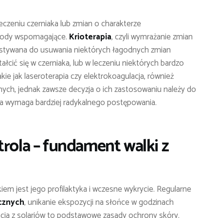
czeniu czerniaka lub zmian o charakterze
tody wspomagające.
Krioterapia
, czyli wymrażanie zmian
stywana do usuwania niektórych łagodnych zmian
łcić się w czerniaka, lub w leczeniu niektórych bardzo
ie jak laseroterapia czy elektrokoagulacja, również
ych, jednak zawsze decyzja o ich zastosowaniu należy do
iana wymaga bardziej radykalnego postępowania.
trola – fundament walki z
em jest jego profilaktyka i wczesne wykrycie. Regularne
ecznych
, unikanie ekspozycji na słońce w godzinach
acja z solariów to podstawowe zasady ochrony skóry.