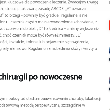
est kluczowe dla powodzenia leczenia. Zwracajmy uwagę
h, stosując tak zwaną zasadę ABCDE. „A” oznacza
 to brzegi – powinny być gładkie i regularne, a nie
loru – czerniak często ma nierównomierne zabarwienie, z
t czerwieni lub bieli. „D” to średnica – zmiany większe niż
, choć czerniak może być również mniejszy. „E”
ści, kształcie, kolorze lub pojawienie się swędzenia,
ygnały alarmowe. Regularne samobadanie skóry i wizyty u
 chirurgii po nowoczesne
ym i zależy od stadium zaawansowania choroby, lokalizacji
Podstawową metodą terapeutyczną, szczególnie w