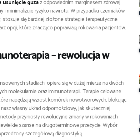
e usunięcie guza
z odpowiednim marginesem zdrowej
ny i minimalizuje ryzyko nawrotu. W przypadku czerniaków,
y, stosuje się bardziej złożone strategie terapeutyczne.
z opcji, które znacząco poprawiają rokowania pacjentów.
unoterapia – rewolucja w
ansowanych stadiach, opiera się w dużej mierze na dwóch
ych molekularnie oraz immunoterapii. Terapie celowane
 które napędzają wzrost komórek nowotworowych, blokując
 nasz własny układ odpornościowy, jak skuteczniej
 metody przyniosły rewolucyjne zmiany w rokowaniach
niewielkie szanse na długoterminowe przeżycie. Wybór
 poprzedzony szczegółową diagnostyką.