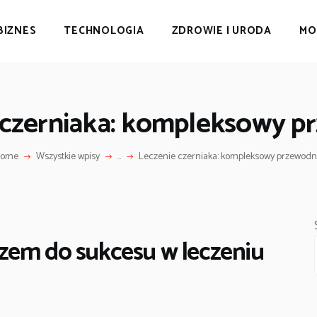
BIZNES
TECHNOLOGIA
ZDROWIE I URODA
MO
 czerniaka: kompleksowy p
ome
Wszystkie wpisy
...
Leczenie czerniaka: kompleksowy przewodn
zem do sukcesu w leczeniu