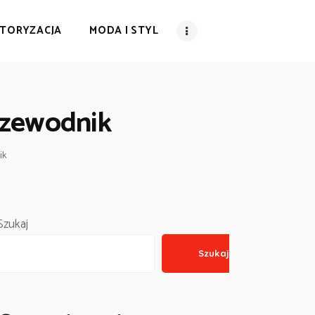
TORYZACJA
MODA I STYL
rzewodnik
ik
Szukaj
Szukaj