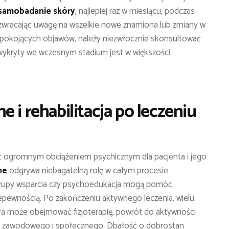
samobadanie skóry
, najlepiej raz w miesiącu, podczas
, zwracając uwagę na wszelkie nowe znamiona lub zmiany w
epokojących objawów, należy niezwłocznie skonsultować
 wykryty we wczesnym stadium jest w większości
 i rehabilitacja po leczeniu
yć ogromnym obciążeniem psychicznym dla pacjenta i jego
ne
odgrywa niebagatelną rolę w całym procesie
rupy wsparcia czy psychoedukacja mogą pomóc
iepewnością. Po zakończeniu aktywnego leczenia, wielu
tóra może obejmować fizjoterapię, powrót do aktywności
cia zawodowego i społecznego. Dbałość o dobrostan