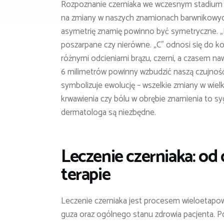
Rozpoznanie czerniaka we wczesnym stadium j
na zmiany w naszych znamionach barwnikowyc
asymetrię znamię powinno być symetryczne. „B”
poszarpane czy nierówne. „C” odnosi się do ko
różnymi odcieniami brązu, czerni, a czasem nawe
6 milimetrów powinny wzbudzić naszą czujność
symbolizuje ewolucję – wszelkie zmiany w wielko
krwawienia czy bólu w obrębie znamienia to s
dermatologa są niezbędne.
Leczenie czerniaka: od
terapie
Leczenie czerniaka jest procesem wieloetapow
guza oraz ogólnego stanu zdrowia pacjenta. 