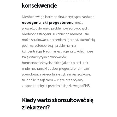
konsekwencje
Nierównowaga hormonalna, dotycząca zarówno
estrogenu jak i progesteronu
, może
prowadzić do wielu problemów zdrowotnych.
Niedobór estrogenu u kobiet po menopauzie
może skutkować uderzeniami gorąca, suchością
pochwy, osteoporozą i problemami z
koncentracją. Nadmiar estrogenu, z kolei, może
zwiększać ryzyko nowotworów
hormonozależnych, takich jak rak piersi i rak
endometrium. Niedobór progesteronu może
powodować nieregularne cykle miesiączkowe,
trudności z zajściem w ciążę oraz objawy
zespołu napięcia przedmiesiączkowego (PMS).
Kiedy warto skonsultować się
z lekarzem?