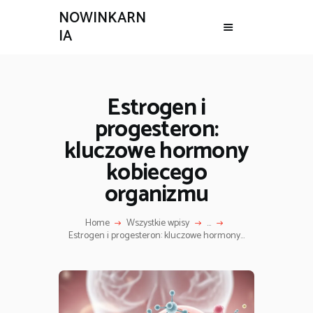
NOWINKARN
IA
Estrogen i
progesteron:
kluczowe hormony
kobiecego
organizmu
Home
Wszystkie wpisy
...
Estrogen i progesteron: kluczowe hormony...