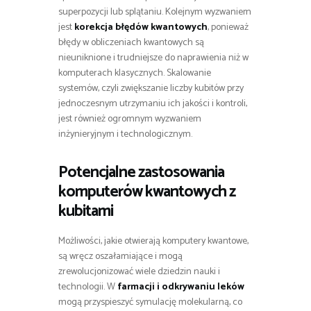
superpozycji lub splątaniu. Kolejnym wyzwaniem
jest
korekcja błędów kwantowych
, ponieważ
błędy w obliczeniach kwantowych są
nieuniknione i trudniejsze do naprawienia niż w
komputerach klasycznych. Skalowanie
systemów, czyli zwiększanie liczby kubitów przy
jednoczesnym utrzymaniu ich jakości i kontroli,
jest również ogromnym wyzwaniem
inżynieryjnym i technologicznym.
Potencjalne zastosowania
komputerów kwantowych z
kubitami
Możliwości, jakie otwierają komputery kwantowe,
są wręcz oszałamiające i mogą
zrewolucjonizować wiele dziedzin nauki i
technologii. W
farmacji i odkrywaniu leków
mogą przyspieszyć symulację molekularną, co