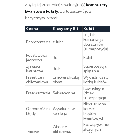
Aby lepiej zrozumieć rewolucyjność
komputery
kwantowe kubity
, warto zestawić je z
klasycznymi bitami:
Cecha
Klasyczny Bit
Kubit
0, 1, lub
kombinacja
Reprezentacja
0 lub 1
obu stanów
(superpozycja)
Podstawowa
Bit
Kubit
jednostka
Zjawiska
Superpozycja,
Brak
kwantowe
splątanie
Przestrzeń
Liniowa z liczbą
Wykładnicza z
obliczeniowa
bitów
liczbą kubitów
Równoległe
Przetwarzanie
Sekwencyjne
(dzięki
superpozycji)
Niska, trudna
Odporność na
Wysoka, łatwa
korekcja
błędy
korekcja
błędów
kwantowych
Rozwiązywanie
Obecne
złożonych
Typowe
obliczenia,