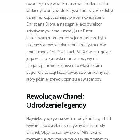
rozpoczęła się w wieku zaledwie siedemnastu
lat, kiedy to przybył do Paryża. Tam szybko zdobył
uznanie, rozpoczynając pracę jako asystent
Christiana Diora, a następnie jako dyrektor
artystyczny w domu mody Jean Patou.
Kluczowym momentem w jego karierze było
objęcie stanowiska dyrektora kreatywnego w
domu mody Chloé w latach 60. XX wieku, gdzie
jego wizja przyniosła marce nowy wymiar
elegancji i nowoczesności. To właśnie tam
Lagerfeld zaczął kształtować swój unikalny styl,
który później zrewolucjonizuje świat mody.
Rewolucja w Chanel:
Odrodzenie legendy
Największy wpływ na świat mody Karl Lagerfeld
wywarł jako dyrektor kreatywny domu mody
Chanel. Objął to stanowisko w 1983 roku, w
momencie, gdy marka borykała się z pewnym