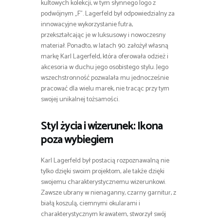
kultowych kolekcji, w tym słynnego logo z
podwójnym „F”. Lagerfeld był odpowiedzialny za
innowacyjne wykorzystanie futra,
przekształcając je w luksusowy i nowoczesny
materiał. Ponadto, w latach 90. założył własną
markę Karl Lagerfeld, która oferowała odzież i
akcesoria w duchu jego osobistego stylu. Jego
wszechstronność pozwalała mu jednocześnie
pracować dla wielu marek, nie tracąc przy tym
swojej unikalnej tożsamości.
Styl życia i wizerunek: Ikona
poza wybiegiem
Karl Lagerfeld był postacią rozpoznawalną nie
tylko dzięki swoim projektom, ale także dzięki
swojemu charakterystycznemu wizerunkowi.
Zawsze ubrany w nienaganny, czarny garnitur, z
białą koszulą, ciemnymi okularami i
charakterystycznym krawatem, stworzył swój