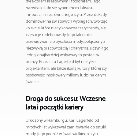
dyrektorem kreatywnym i fotografem. Jego
nazwisko stało się synonimem luksusu,
innowacji i niezrównanego stylu. Przez dekady
dominował na światowych wybiegach, tworząc
kolekcje, które nie tylko wyznaczały trendy, ale
często je redefiniowały. Jego talent do
przewidywania przyszłości mody, połączony z
niezwykłą pracowitością i charyzmą, uczynił go
jedną z najbardziej wpływowych postaci w
branży. Przez lata Lagerfeld był nie tylko
projektantem, ale także ikoną kultury, której styl i
osobowość inspirowały miliony ludzi na całym
świecie.
Droga do sukcesu: Wczesne
lata i początki kariery
Urodzony w Hamburgu, Karl Lagerfeld od
młodych lat wykazywał zamiłowanie do sztuki i
mody. Jego podróż w świat wielkiego stylu