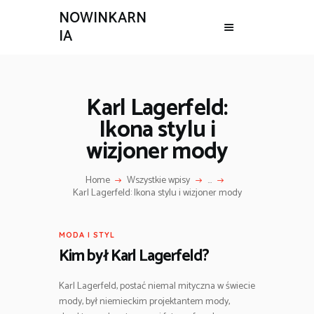
NOWINKARN
IA
Karl Lagerfeld:
Ikona stylu i
wizjoner mody
Home
Wszystkie wpisy
...
Karl Lagerfeld: Ikona stylu i wizjoner mody
MODA I STYL
Kim był Karl Lagerfeld?
Karl Lagerfeld, postać niemal mityczna w świecie
mody, był niemieckim projektantem mody,