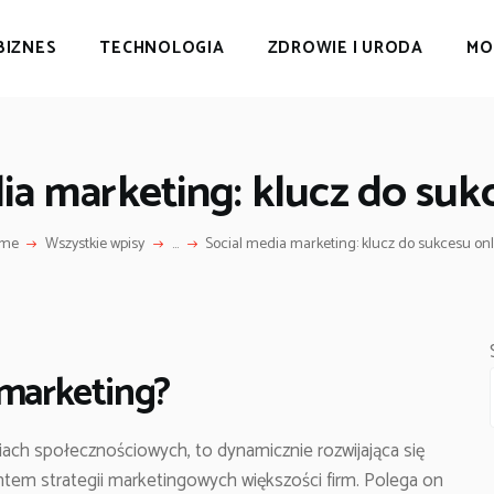
BIZNES
TECHNOLOGIA
ZDROWIE I URODA
MO
ia marketing: klucz do suk
me
Wszystkie wpisy
...
Social media marketing: klucz do sukcesu on
 marketing?
iach społecznościowych, to dynamicznie rozwijająca się
ntem strategii marketingowych większości firm. Polega on