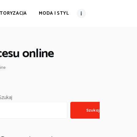
TORYZACJA
MODA I STYL
cesu online
line
Szukaj
Szukaj