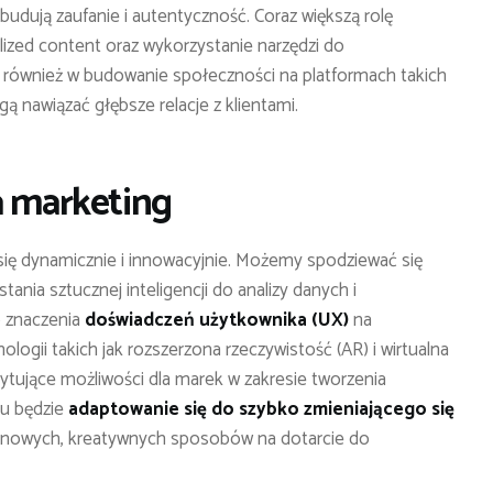
udują zaufanie i autentyczność. Coraz większą rolę
lized content oraz wykorzystanie narzędzi do
ją również w budowanie społeczności na platformach takich
ą nawiązać głębsze relacje z klientami.
a marketing
się dynamicznie i innowacyjnie. Możemy spodziewać się
tania sztucznej inteligencji do analizy danych i
o znaczenia
doświadczeń użytkownika (UX)
na
ogii takich jak rozszerzona rzeczywistość (AR) i wirtualna
tujące możliwości dla marek w zakresie tworzenia
su będzie
adaptowanie się do szybko zmieniającego się
e nowych, kreatywnych sposobów na dotarcie do