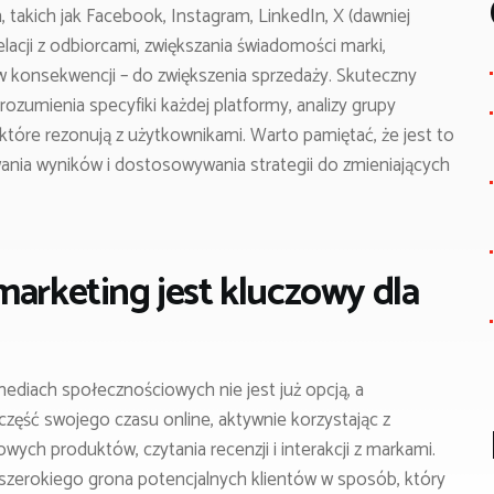
takich jak Facebook, Instagram, LinkedIn, X (dawniej
elacji z odbiorcami, zwiększania świadomości marki,
 w konsekwencji – do zwiększenia sprzedaży. Skuteczny
zumienia specyfiki każdej platformy, analizy grupy
 które rezonują z użytkownikami. Warto pamiętać, że jest to
ania wyników i dostosowywania strategii do zmieniających
marketing jest kluczowy dla
diach społecznościowych nie jest już opcją, a
zęść swojego czasu online, aktywnie korzystając z
ch produktów, czytania recenzji i interakcji z markami.
 szerokiego grona potencjalnych klientów w sposób, który